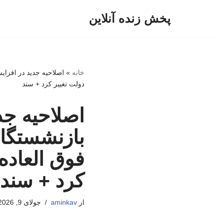
پخش زنده آنلاین
پرش
به
محتوا
خانه
»
دولت تغییر کرد + سند
اصلاحیه ج
فوق العاده
کرد + سند
از
aminkav
جولای 9, 2026