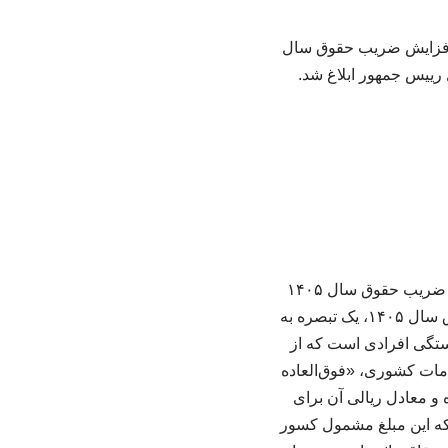
 هیات وزیران درخصوص «اصلاح بند ۱۲ تصویب‌نامه افزایش ضریب حقوق سال
به گزارش پخش زنده آنلاین، تصویبنامه هیات وزیران درخصوص اصلاح بند ۱۲ تصویبنامه افزایش ضریب حقوق سال ۱۴۰۵
کارکنان و بازنشستگان دولت ابلاغ شد. ایلنا نوشت: در اصلاحیه جدید مصوبه افزایش ضریب حقوق سال ۱۴۰۵، یک تبصره به
شستگی افرادی است که از
 مشمولان قانون مدیریت خدمات کشوری، «فوق‌العاده
مه هفتم، به میزان ۴۴۰۰ امتیاز برقرار شده و معادل ریالی آن برای
 نکته مهم این است که این مبلغ مشمول کسور