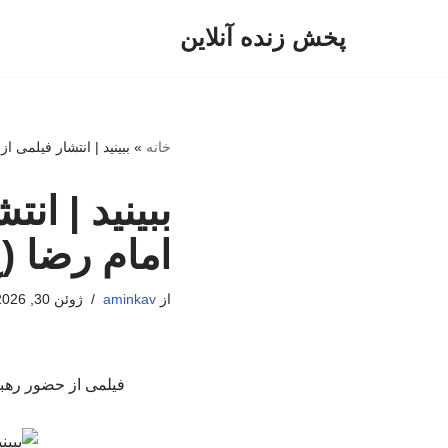
پخش زنده آنلاین
پرش
به
محتوا
خانه
»
ببینید | انتشار فیلمی 
ببینید | ا
امام رضا (
از
aminkav
ژوئن 30, 2026
فیلمی از حضور رهبر شهید د