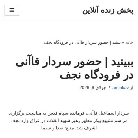
پخش زنده آنلاین
پرش
به
محتوا
خانه
»
ببینید | حضور سردار قاآنی در فرودگاه نجف
ببینید | حضور سردار قاآنی
در فرودگاه نجف
از
aminkav
جولای 8, 2026
سردار اسماعیل قاآنی، فرمانده سپاه قدس به مناسبت برگزاری
مراسم تشییع پیکر مطهر رهبر شهید انقلاب در عراق وارد نجف
اشرف شد. منبع: صدا و سیما