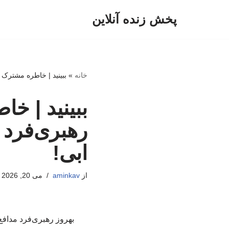
پخش زنده آنلاین
پرش
به
محتوا
خانه
»
ببینید | خاطره مشترک 
ببینید | خ
رهبری‌فرد 
ابی!
از
aminkav
می 20, 2026
بهروز رهبری‌فرد مداف