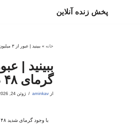
پخش زنده آنلاین
پرش
به
محتوا
خانه
»
ببینید | عبور از ۳ میلیون زائر کربلا از مرز در گرمای ۴۸ درجه
گرمای ۴۸ درجه
از
aminkav
ژوئن 24, 2026