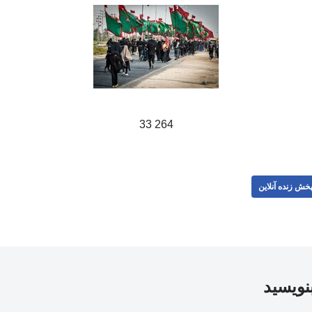
264 33
خش زنده آنلاین
بنویسید