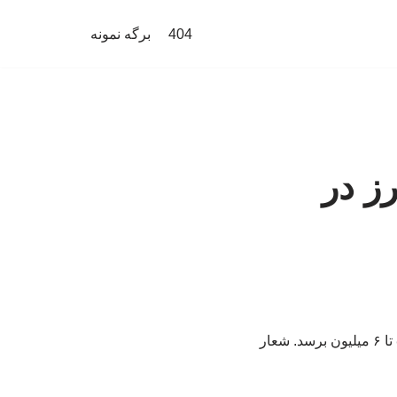
404
برگه نمونه
ز مرز در
با وجود گرمای شدید ۴۸ درجه، شمار زائران کربلا از ۳ میلیون نفر گذشته و احتمال می‌رود به ۵ تا ۶ میلیون برسد. شعار