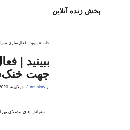
پخش زنده آنلاین
پرش
به
محتوا
خانه
»
ببینید | فعال‌سازی مه
ببینید | ف
جهت خنک‌س
از
aminkav
جولای 4, 2026
مه‌پاش های مصلای تهران