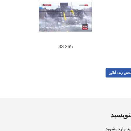
265 33
خش زنده آنلاین
بنویسید
ید
وارد بشوید
.