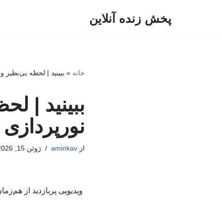
پخش زنده آنلاین
پرش
به
محتوا
خانه
»
ببینید | لحظه بی‌نظیر
ببینید | لح
نورپردازی
از
aminkav
ژوئن 15, 2026
ویدیویی پربازدید از هم‌ز