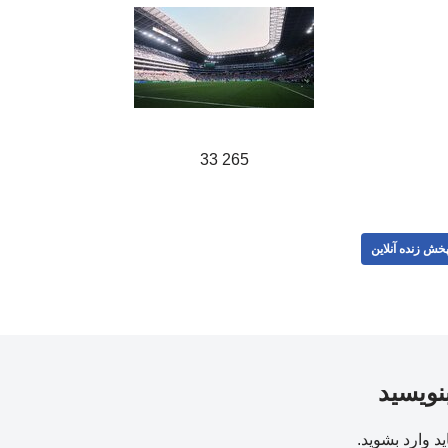
265 33
خش زنده آنلاین
بنویسید
ید
وارد بشوید
.