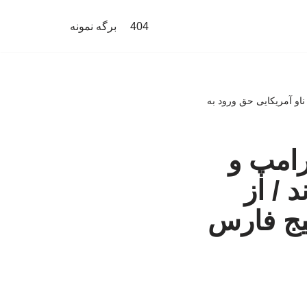
404
برگه نمونه
ناو آمریکایی حق ورود به
رامپ و
 / از
لیج فارس