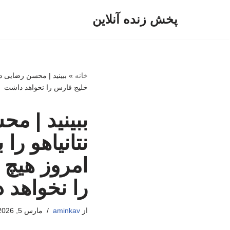
پخش زنده آنلاین
پرش
به
محتوا
خانه
»
ببینید | محسن رضایی در
خلیج فارس را نخواهد داشت
ببینید | م
نتانیاهو را
امروز هیچ 
را نخواهد 
از
aminkav
مارس 5, 2026