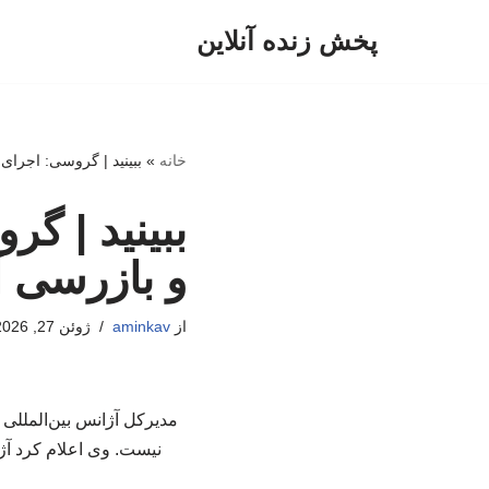
پخش زنده آنلاین
پرش
به
محتوا
خانه
»
ببینید | گروسی: اجرا
ببینید | گ
و بازرسی آ
از
aminkav
ژوئن 27, 2026
مدیرکل آژانس بین‌المللی 
نیست. وی اعلام کرد آژا