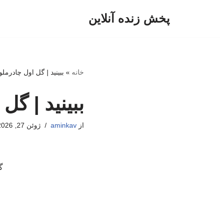
پخش زنده آنلاین
پرش
به
محتوا
خانه
»
ببینید | گل اول چادر
ببینید | گ
از
aminkav
ژوئن 27, 2026
گل