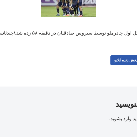
 اول چادرملو توسط سیروس صادقیان در دقیقه ۵۸ زده شد./چندثانیه
خش زنده آنلاین
بنویسید
ید
وارد بشوید
.