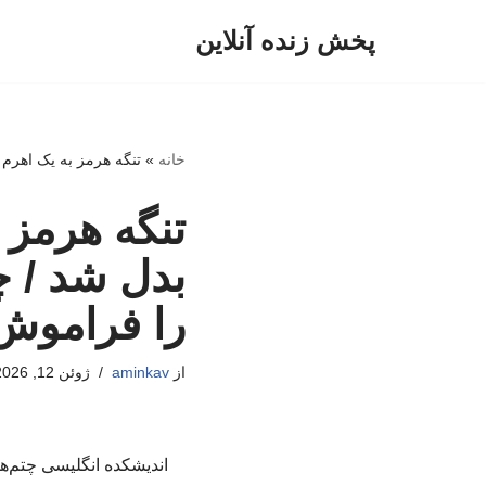
پخش زنده آنلاین
پرش
به
محتوا
خانه
»
تنگه هرمز به یک اهرم 
تنگه هرمز 
بدل شد / چ
را فراموش 
از
aminkav
ژوئن 12, 2026
اندیشکده انگلیسی چتم‌ها