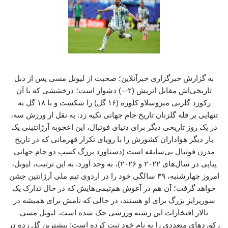
به گزارش خبرگزاری خبرآنلاین؛ صحبت از لیونل مسی پس از دبل
تاریخی‌اش مقابل اتریش (۲-۰) دشوار است؛ درخششی که با آن
رکورد گلزنی میروسلاو کلوزه (۱۶ گل) را شکست و با ۱۸ گل به
تنهایی بر قله گلزنان تاریخ جام جهانی تکیه زد. به نقل از ورزش سه،
در یک روز تاریخی دیگر برای دنیای فوتبال، این اعجوبه آرژانتینی یک
بار دیگر هواداران کشورش را با رویای تکرار قهرمانی که در تاریخ
مدرن فوتبال بی‌سابقه است (دستاورد بزرگ کسب دو جام جهانی
پیاپی در سال‌های ۲۰۲۲ و ۲۰۲۶)، به وجد آورد. به این ترتیب، لیونل،
امروز چهارشنبه، ۳۹ سالگی خود را در اردوی تیم ملی آرژانتین جشن
خواهد گرفت؛ آن هم در آغوش هم‌تیمی‌هایش که در حال تدارک یک
سورپرایز بزرگ برای او هستند، در حالی که نامش برای همیشه در
تالار افتخارات این رشته ورزشی حک شده است. لیونل مسی
رکوردهای متعددی را به نام خود ثبت کرده است: بیشترین گل زده در