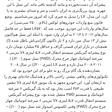
پیشرانه آن دست‌نخورده و مانند گذشته باقی ماند. این نسل با این
چهره، ورود پررنگ‌تری به ایران داشت و سر و صدای بیشتری به پا
کرد. این مدل، LX را تبدیل به چیزی کرد که امروز می‌شناسیم. وضع
قانون منع واردات خودروهای لوکس (بالای ۲۵۰۰ سی‌سی) در
سال‌های واردات این خودرو، موجب شد که LX۵۷۰ فقط در حد فاصل
سال‌های ۲۰۱۲ تا ۲۰۱۳ به ایران وارد شود. با اینکه این نسل هم‌اکنون
بیش از ۱۳ سال سن دارد و ۲ بار تاکنون گارانتی‌اش باطل شده (!)،
همچنان در بازار ایران قیمتی گزاف و حداقل ۴۵ میلیارد تومان دارد.
نوع پیشرانه گیربکس سیستم انتقال قدرت ۵٫۷ لیتری V۸ بنزینی ۶
سرعته اتوماتیک چهار چرخ محرک (۴WD) نسل سوم (J۲۰۰) |
۲۰۰۸-۲۰۱۱ مدل تازه و جدید LX (سری J۲۰۰) در سال ۲۰۰۸
نشان‌دهنده یک گام بزرگ رو به جلو برای این خودرو بود که
تکنولوژی‌های رفاهی بیشتر، راحتی بالاتر و هندلینگ جاده‌ای بهتری را
به ارمغان آورد. این خودرو مجهز به یک موتور ۵٫۷ لیتری V۸ تنفس
طبیعی با قدرت ۳۸۳ اسب بخار بود که به یک گیربکس ۶ سرعته
اتوماتیک و سیستم ۴WD متصل شده بود. نوع پیشرانه گیربکس
سیستم انتقال قدرت ۵٫۷ لیتری V۸ بنزینی ۶ سرعته اتوماتیک چهار
چرخ محرک (۴WD) وقتی لکسوس امیدوار شد نسل دوم (J۱۰۰) –