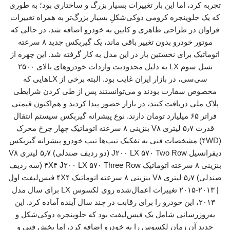
تجربه کرد، اما این بار تغییرات بسیار بزرگ و ساختاری بود؛ به طوری
که یک جلوپنجره کرومی دوکی‌شکلِ بسیار بزرگ‌تر به همراه تغییرات
فراوان در طراحی ظاهری و کابین به خودرو اضافه شد. در حالی که
موتور خودرو بدون تغییر باقی ماند، یک گیربکس جدید ۸ سرعته
اتوماتیک برای نخستین بار در این مدل به کار گرفته شد. این چهره از
نسل سوم LX به دلیل محدودیت واردات خودروهای بالای ۲۵۰۰
سی‌سی، در بازار ایران غایب بود. البته برخی از LX‌هایی که
مخصوص سفارت بودند و می‌توانستند پس از طی کردن شرایطی
پلاک ملی دریافت کنند، در بازار حضور پیدا کردند و هم‌اکنون قیمتی
فراتر ۶۵ میلیارد تومان دارند. نوع پیشرانه گیربکس سیستم انتقال
قدرت ۵٫۷ لیتری V۸ بنزینی ۸ سرعته اتوماتیک چهار چرخ محرک
(۴WD) مشخصات فنی به تفکیک تیپ‌ها تیپ خودرو پیشرانه گیربکس
دیفرانسیل J۲۰۰ LX ۵۷۰ Two Row (دو ردیف صندلی) ۵٫۷ لیتری V۸
بنزینی ۸ سرعته اتوماتیک ۴X۴ J۲۰۰ LX ۵۷۰ Three Row (سه ردیف
صندلی) ۵٫۷ لیتری V۸ بنزینی ۸ سرعته اتوماتیک ۴X۴ فیس‌لیفت اول
| ۲۰۱۳-۲۰۱۵ تغییرات اعمال‌شده روی لکسوس LX برای سال مدل
۲۰۱۳، این خودرو را برای رقابت در چند سال آینده آماده کرد. این
به‌روزرسانی شامل یک فیس‌لیفت بود که جلوپنجره دوکی‌شکل و
جدید آن زمانِ لکسوس را به خودرو اضافه کرد، اما بخش فنی و