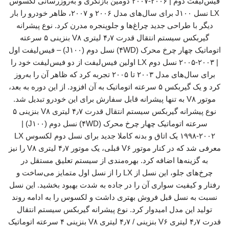
فیس‌لیفت دوم | ۲۰۰۶-۲۰۰۷ دومین بازنگری و به‌روزرسانی لکسوس
LX نسل J۱۰۰ برای سال‌های مدل ۲۰۰۶ و ۲۰۰۷، ظاهر خودرو را بار
دیگر با طراحی جدید چراغ‌ها و جلوپنجره مدرن کرد. نوع پیشرانه
گیربکس سیستم انتقال قدرت ۴٫۷ لیتری V۸ بنزینی ۵ سرعته
اتوماتیک چهار چرخ محرک (۴WD) نسل دوم (J۱۰۰) – فیس‌لیفت اول
| ۲۰۰۳-۲۰۰۵ نسل دوم LX اولین فیس‌لیفت از دو فیس‌لیفت خود را
برای سال‌های مدل ۲۰۰۳ تا ۲۰۰۵ تجربه کرد که ظاهر آن را به‌روز
کرد و یک گیربکس ۵ سرعته اتوماتیک به آن افزود. از این دوره به بعد،
موتور V۸ به تنها پیشرانه قابل سفارش برای این خودرو تبدیل شد.
نوع پیشرانه گیربکس سیستم انتقال قدرت ۴٫۷ لیتری V۸ بنزینی ۵
سرعته اتوماتیک چهار چرخ محرک (۴WD) نسل دوم (J۱۰۰) |
۱۹۹۸-۲۰۰۲ یک اتاق و بدنه کاملا جدید برای نسل دوم لکسوس LX
معرفی شد که در کنار موتور V۶ قبلی، یک موتور ۴٫۷ لیتری V۸ را نیز
به گزینه‌ها اضافه کرد. بهره‌مندی از سیستم تعلیق مستقل در
چرخ‌های جلو، این نسل از LX را از نسل اول متمایز می‌ساخت و
رفتار و کیفیت سواری آن را در جاده به شدت بهبود بخشید. این نسل
نسبت به نسل قبل فروش بهتری داشت و لکسوس را به ادامه روند
تولید این مدل امیدوار کرد. نوع پیشرانه گیربکس سیستم انتقال
قدرت ۴٫۷ لیتری V۶ بنزینی / ۴٫۷ لیتری V۸ بنزینی ۴ سرعته اتوماتیک