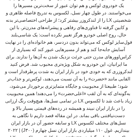
یک خودروی لوکس و هم توان عبور از سخت‌ترین مسیرها را
می‌خواستند. در طول چهار نسل، لکسوس به تدریج فاصله ظاهری و
شخصیتی LX را از لندکروزر بیشتر کرد؛ از طراحی اختصاصی‌تر بدنه
و کابین گرفته تا فناوری‌های رفاهی و پیشرانه‌های مدرن‌تر. با این
حال، روح اصلی خودرو هرگز تغییر نکرده است: یک شاسی‌بلند
فول‌سایز لوکس که می‌تواند بدون دردسر، هم خانواده‌ای را در نهایت
آسایش جابه‌جا کند و هم از مسیرهایی عبور کند که بسیاری از
کراس‌اوورهای مدرن حتی جرئت نزدیک شدن به آن‌ها را ندارند. برای
ما ایرانیان، این خودرو به شکل ویژه‌تری محبوب شد. فرض کنید
لندکروزری که به خودی خود در بازار ایران به شدت پرطرفدار است و
القابی مانند «حضرت» را به آن نسبت می‌دهند، لوکس‌تر و جذاب‌تر
شود؛ طبیعتا از محبوبیت و جایگاه متمایزتری برخوردار می‌شود،
به‌گونه‌ای که به آن لقب «اعلی‌حضرت» را می‌دهند! همین محبوبیت
زیاد باعث شد تا لکسوس LX در تمامی نسل‌ها، هیچ‌وقت رنگ ارزانی
را در بازار ایران نبیند و همیشه در رده‌های قیمتی بسیار بالا و
دست‌نیافتنی باقی‌ بماند. در این مقاله قصد داریم تا نگاهی به
نسل‌های مختلف لکسوس LX و سابقه حضور آن در بازار ایران
بیندازیم. غول ۱۱۰ میلیاردی بازار ایران نسل چهارم (J۳۰۰) | ۲۰۲۲