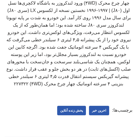
چهار چرخ محرک (۴WD) ورود لندکروزر به باشگاه لاکچری‌ها نسل
اول (J۸۰) | ۱۹۹۶-۱۹۹۷ نخستین نسخه از لکسوس LX (سری J۸۰)
برای سال مدل ۱۹۹۶ روی کار آمد. این خودرو به شدت بر پایه تویوتا
لندکروزر سری J۸۰ ساخته شده بود؛ اما همان‌طور که از یک
لکسوس انتظار می‌رفت، ویژگی‌های لوکس‌تری داشت. این خودرو
نیروی خود را از یک پیشرانه ۴٫۵ لیتری ۶ سیلندر خطی می‌گرفت که
با یک گیربکس ۴ سرعته اتوماتیک جفت شده بود. اگرچه کابین این
خودرو نسبت به لندکروزر بسیار مجلل‌تر بود، اما زیر این پوسته
لوکس، همچنان یک شاسی‌بلند سرسخت و جان‌سخت با محورهای
صلب (اکسل‌های ثابت) در هر دو بخش جلو و عقب قرار داشت. نوع
پیشرانه گیربکس سیستم انتقال قدرت ۴٫۵ لیتری ۶ سیلندر خطی
بنزینی ۴ سرعته اتوماتیک چهار چرخ محرک (۴WD) ۲۲۷۳۲۲
برچسب‌ها:
اخرین خبر
پخش زنده آنلاین