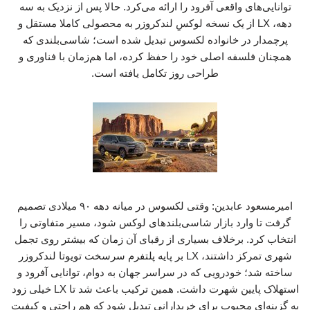
توانایی‌های واقعی آفرود را ارائه می‌کرد. حالا پس از نزدیک به سه
دهه، LX از یک نسخه لوکسِ لندکروزر به محصولی کاملا مستقل و
پرچمدار در خانواده لکسوس تبدیل شده است؛ شاسی‌بلندی که
همچنان فلسفه اصلی خود را حفظ کرده، اما هم‌زمان با فناوری و
طراحی روز تکامل یافته است.
امیرمسعود عابدین: وقتی لکسوس در میانه دهه ۹۰ میلادی تصمیم
گرفت تا وارد بازار شاسی‌بلندهای لوکس شود، مسیر متفاوتی را
انتخاب کرد. برخلاف بسیاری از رقبای آن زمان که بیشتر روی تجمل
شهری تمرکز داشتند، LX بر پایه پلتفرم سرسخت تویوتا لندکروزر
ساخته شد؛ خودرویی که در سراسر جهان به دوام، توانایی آفرود و
استهلاک پایین شهرت داشت. همین ترکیب باعث شد تا LX خیلی زود
به گزینه‌ای محبوب برای خریدارانی تبدیل شود که هم راحتی و کیفیت