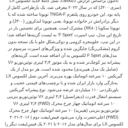
تاکنون براساس گزارش carbuzz، نسل کاملا جدید لکسوس LX
(سری J۳۰۰) که در سال ۲۰۲۲ معرفی شد، یک بازطراحی کامل از
پایه بود. این خودرو روی پلتفرم TNGA-F تویوتا ساخته شده که با
دیگر برادرانش در خانواده تویوتا، یعنی تویوتا لندکروزر (J۳۰۰) و
تویوتا سکویا (XK۸۰) مشترک است. همچنین برای نخستین بار در
تاریخ این مدل، تیپ اسپرت 'F Sport' به لیست گزینه‌ها اضافه شد؛
در این تیپ، جلوپنجره کرومی و دوکی‌شکلِ جلو با یک نسخه بدون
کروم (مشکی‌رنگ) جایگزین شده و ویژگی‌های اسپرت مرسوم در
مدل‌های F Sport لکسوس به آن اضافه شده است. گزینه‌های
پیشرانه نیز کوچک‌تر شده و به یک موتور ۳٫۴ لیتری توئین‌توربو V۶
(شامل یک مدل هیبریدی) محدود شده است. هر دو مدل از یک
گیربکس ۱۰ سرعته اتوماتیک بهره می‌برند. آخرین نسل لکسوس LX
به‌تازگی وارد بازار ایران شده و با برچسب‌های قیمتی عجیب و
باورنکردنی ۱۱۰ میلیاردی عرضه می‌شود. نوع پیشرانه گیربکس
سیستم انتقال قدرت (دیفرانسیل) ۳٫۴ لیتری V۶ توئین‌توربو بنزینی
۱۰ سرعته اتوماتیک چهار چرخ محرک (۴WD) ۳٫۴ لیتری V۶
توئین‌توربو بنزینی (هیبرید) ۱۰ سرعته اتوماتیک چهار چرخ محرک
(۴WD) اعلی‌حضرت وارد می‌شود فیس‌لیفت دوم | ۲۰۱۶-۲۰۲۱
لکسوس LX برای سال‌های مدل ۲۰۱۶ تا ۲۰۲۱ یک فیس‌لیفت دیگر را