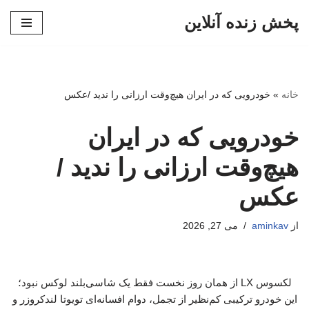
پخش زنده آنلاین
پرش
به
محتوا
خانه
»
خودرویی که در ایران هیچ‌وقت ارزانی را ندید /عکس
خودرویی که در ایران
هیچ‌وقت ارزانی را ندید /
عکس
از
aminkav
می 27, 2026
لکسوس LX از همان روز نخست فقط یک شاسی‌بلند لوکس نبود؛
این خودرو ترکیبی کم‌نظیر از تجمل، دوام افسانه‌ای تویوتا لندکروزر و