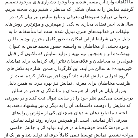
ما آگاهانه وارد این مسیر شدیم و با وجود دشواری‌های موجود تصمیم
گرفتیم نمایش را به همان شکلی که مدنظر داشتیم روی صحنه ببریم.
رضوانی درباره شیوه‌های معرفی و تبلیغ نمایش نیز بیان کرد: در
سال‌های اخیر فضای مجازی به یکی از مهم‌ترین و مؤثرترین روش‌های
تبلیغات در فعالیت‌های هنری تبدیل شده است اما متأسفانه ما به
دلیل برخی شرایط از این امکان به طور کامل محروم بودیم. با این
وجود بخشی از مخاطبان به واسطه حضور محمد قدس به عنوان
تهیه‌کننده اثر و همچنین تیم تهیه و تولید نمایش که تاکنون آثار قابل
قبولی را به مخاطبان و علاقه‌مندان تئاتر ارائه کرده‌اند، برای تماشای
«بی‌هوده» به سالن می‌آیند. این کارگردان ضمن اشاره به تلاش‌های
گروه اجرایی نمایش ادامه داد: گروه اجرایی تلاش کرده است از
ظرفیت مخاطبان برای معرفی نمایش نیز بهره ببرد. به همین دلیل
پس از پایان هر اجرا از هنرمندان و تماشاگران حاضر در سالن
درخواست می‌کنیم نظر خود را در سایت تیوال ثبت کنند و در صورتی
که نمایش را دوست داشته‌اند، آن را به دیگران نیز پیشنهاد دهند. به
اعتقاد ما تبلیغ دهان به دهان همچنان یکی از مؤثرترین راه‌های
معرفی آثار نمایشی است. او همچنین درباره روند تولید نمایش
«بی‌هوده» گفت: خوشبختانه در فرآیند تولید اثر با چالش خاصی
مواجه نشدیم. نمایش توسط تیمی کاملاً حرفه‌ای تولید شد و هر یک از