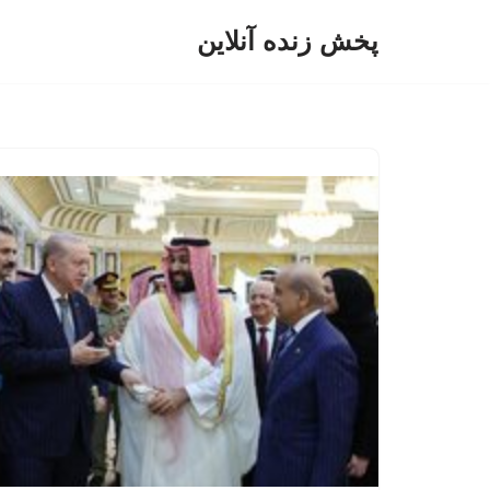
پخش زنده آنلاین
پرش
به
محتوا