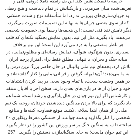
جریمه یا نیمکت‌نشین کند. این یک رابطه کاملاً درونی، فنی و
تعریف‌شده میان سرمربی و بازیکنانش در تمام دنیاست و هیچ ربطی
به جریان‌سازی‌های بیرونی ندارد. اما متأسفانه نوع و شدت حملاتی
که از سوی بعضی جریان‌ها به بهانه این تصمیمات صورت می‌گیرد،
دیگر نامش نقد فنی نیست؛ این هجمه‌ها رسماً بوی خصومت شخصی
می‌دهند. یاد بگیرید مثل این تیم، بدون نمایش بجنگید نکته‌ای که قلب
هر ناظر منصفی را به درد می‌آورد این است؛ این تیم برخلاف
بسیاری، بدون هیچ‌گونه شوآف، نمایش رسانه‌ای و مظلوم‌نمایی، در
میانه جنگ و بحران، با تنهایی مطلق فقط برای اهتزاز پرچم ایران
تلاش کرد. بچه‌های تیم ملی والیبال در حال حاضر بزرگ‌ترین درس را
به ما می‌دهند؛ آن‌ها بهانه گرفتن و قربانی‌نمایی را کنار گذاشته‌اند و
در همین وضعیت سخت، با تمام وجود سعی در پیدا کردن اشتباهات
خود و جبران آن‌ها در بازی‌های بعدی دارند. سخن آخر با آقایان منتقد
و کارشناس اگر این تیم جوان در حال یادگیری و رشد است، شما هم
یاد بگیرید که برای بالا بردن میانگین دیده‌شدن خودتان، روحیه یک تیم
ملی را از همان ابتدا سلاخی نکنید. موقع قضاوت، کینه‌ها و منافع
شخصی را کنار بگذارید و همه جوانب، از خستگی مفرط ریکاوری ۲۰
ساعته تا سایه سنگین جنگ بر سر ورزش این کشور را در نظر بگیرید.
این تیم جوان ماست؛ به جای سنگ‌اندازی، دستش را بگیرید. 257