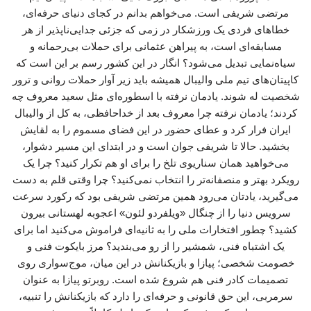
مرتضی شریفی است. می‌خواهم بدانم در کجای دنیای حرفه‌ای،
خطاهای فردی یک ورزشکار در زمی که جزئی جدایی‌ناپذیر از هر
مسابقه‌ای است، به پیراهن عثمانی برای حملات بی‌رحمانه و
سیاه‌نمایی تبدیل می‌شود؟ انگار در این کشور رسم بر این است که
کاپیتان‌های تیم ملی والیبال همیشه باید زیر آوار حملات روانی و ترور
شخصیت له شوند. یادمان نرفته با اسطوره‌ای مثل سعید معروف چه
کردند؛ یادمان نرفته چرا معروف بعد از خداحافظی، به کل از والیبال
ایران فرار کرد و عطای حضور در این فضای مسموم را به لقایش
بخشید. حالا تا شریفی جوان است و در ابتدای این مسیر دشوار،
می‌خواهید همان سناریوی تلخ را برای او هم تکرار کنید؟ چرا یک
رویکرد بهتر و منصفانه‌تر را انتخاب نمی‌کنید؟ چرا وقتی قلم به دست
می‌گیرید، یادتان می‌رود همین مرتضی شریفی بود که رکورد سرعت
سرویس دنیا را از چنگال «ویلفردو لئون» اعجوبه لهستانی بیرون
کشید؟ چطور افتخارات ملی را به ثانیه‌ای فراموش می‌کنید اما برای
یک اشتباه فنی، شمشیر را از رو می‌بندید؟ مرز بایکوت فنی و
خصومت شخصی؛ پیازا و بازیکنانش در این میان، موج‌سواری روی
تصمیمات کادر فنی هم شروع شده است. روبرتو پیازا به عنوان
سرمربی، این حق قانونی و حرفه‌ای را دارد که بازیکنانش را تنبیه،