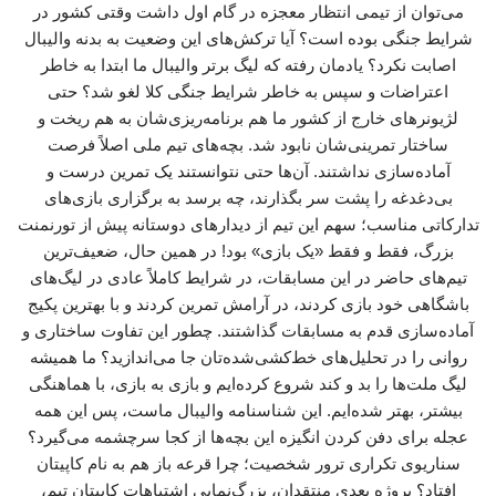
می‌توان از تیمی انتظار معجزه در گام اول داشت وقتی کشور در
شرایط جنگی بوده است؟ آیا ترکش‌های این وضعیت به بدنه والیبال
اصابت نکرد؟ یادمان رفته که لیگ برتر والیبال ما ابتدا به خاطر
اعتراضات و سپس به خاطر شرایط جنگی کلا لغو شد؟ حتی
لژیونرهای خارج از کشور ما هم برنامه‌ریزی‌شان به هم ریخت و
ساختار تمرینی‌شان نابود شد. بچه‌های تیم ملی اصلاً فرصت
آماده‌سازی نداشتند. آن‌ها حتی نتوانستند یک تمرین درست و
بی‌دغدغه را پشت سر بگذارند، چه برسد به برگزاری بازی‌های
تدارکاتی مناسب؛ سهم این تیم از دیدارهای دوستانه پیش از تورنمنت
بزرگ، فقط و فقط «یک بازی» بود! در همین حال، ضعیف‌ترین
تیم‌های حاضر در این مسابقات، در شرایط کاملاً عادی در لیگ‌های
باشگاهی خود بازی کردند، در آرامش تمرین کردند و با بهترین پکیج
آماده‌سازی قدم به مسابقات گذاشتند. چطور این تفاوت ساختاری و
روانی را در تحلیل‌های خط‌کشی‌شده‌تان جا می‌اندازید؟ ما همیشه
لیگ ملت‌ها را بد و کند شروع کرده‌ایم و بازی به بازی، با هماهنگی
بیشتر، بهتر شده‌ایم. این شناسنامه والیبال ماست، پس این همه
عجله برای دفن کردن انگیزه این بچه‌ها از کجا سرچشمه می‌گیرد؟
سناریوی تکراری ترور شخصیت؛ چرا قرعه باز هم به نام کاپیتان
افتاد؟ پروژه بعدی منتقدان، بزرگ‌نمایی اشتباهات کاپیتان تیم،