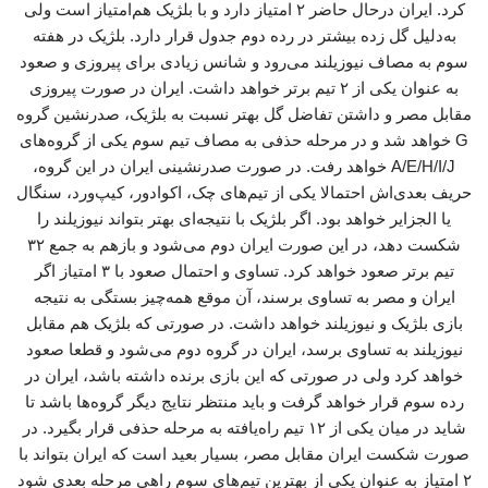
کرد. ایران درحال حاضر ۲ امتیاز دارد و با بلژیک هم‌امتیاز است ولی
به‌دلیل گل زده بیشتر در رده دوم جدول قرار دارد. بلژیک در هفته
سوم به مصاف نیوزیلند می‌رود و شانس زیادی برای پیروزی و صعود
به عنوان یکی از ۲ تیم برتر خواهد داشت. ایران در صورت پیروزی
مقابل مصر و داشتن تفاضل گل بهتر نسبت به بلژیک، صدرنشین گروه
G خواهد شد و در مرحله حذفی به مصاف تیم سوم یکی از گروه‌های
A/E/H/I/J خواهد رفت. در صورت صدرنشینی ایران در این گروه،
حریف بعدی‌اش احتمالا یکی از تیم‌های چک، اکوادور، کیپ‌ورد، سنگال
یا الجزایر خواهد بود. اگر بلژیک با نتیجه‌ای بهتر بتواند نیوزیلند را
شکست دهد، در این صورت ایران دوم می‌شود و بازهم به جمع ۳۲
تیم برتر صعود خواهد کرد. تساوی و احتمال صعود با ۳ امتیاز اگر
ایران و مصر به تساوی برسند، آن موقع همه‌چیز بستگی به نتیجه
بازی بلژیک و نیوزیلند خواهد داشت. در صورتی که بلژیک هم مقابل
نیوزیلند به تساوی برسد، ایران در گروه دوم می‌شود و قطعا صعود
خواهد کرد ولی در صورتی که این بازی برنده داشته باشد، ایران در
رده سوم قرار خواهد گرفت و باید منتظر نتایج دیگر گروه‌ها باشد تا
شاید در میان یکی از ۱۲ تیم راه‌یافته به مرحله حذفی قرار بگیرد. در
صورت شکست ایران مقابل مصر، بسیار بعید است که ایران بتواند با
۲ امتیاز به عنوان یکی از بهترین تیم‌های سوم راهی مرحله بعدی شود