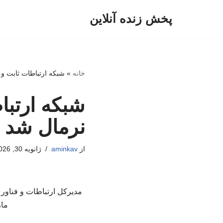
پخش زنده آنلاین
پرش
به
محتوا
خانه
»
شبکه ارتباطات ثابت و
شبکه ارتبا
نرمال شد
از
aminkav
ژانویه 30, 2026
ماز