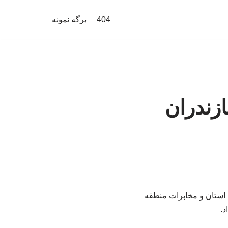
404
برگه نمونه
زندران
شتیبانی ادارات زیرساخت استان و مخابرات منطقه
د.