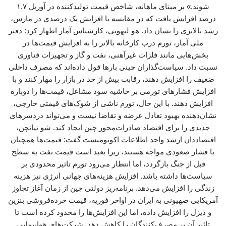
شوند.» بر مبنای ماهانه، شاخص قیمت تولیدکننده در آوریل ۱.۷
درصد افزایش یافت که در مقایسه با افزایش یک درصدی در مارس،
رشد بالاتری را نشان داد. هو لیهویی، کارشناس آمار اظهار کرد: دفتر
ملی آمار، تورم درب کارخانه بالاتر را به افزایش قیمت‌ها در
بخش‌هایی مانند فلزات غیرآهنی، نفت و گاز و تجهیزات فناوری
نسبت داد. سیاست‌گذاران چینی بارها قول داده‌اند که مصرف داخلی
ضعیف را افزایش دهند، رقابت بیش از حد در بازار را مهار کنند و با
افزایش فشارهای تورمی بر حاشیه سود مشاغل، قیمت‌ها را دوباره
افزایش دهند. با این حال، تورم ناشی از شوک‌های قیمتی خارجی،
نشان‌دهنده بهبود تعادل عرضه و تقاضا نیست و می‌تواند دردسرهای
جدیدی را برای اقتصاد صادرات‌محور چین ایجاد کند. شو تیانچن،
اقتصاددان ارشد واحد اطلاعات اکونومیست گفت: قیمت‌ها همچنان
با فشار صعودی مواجه هستند، زیرا بعید است قیمت نفت به سطح
قبل از جنگ بازگردد، اما انتظار می‌رود تورم تاثیر محدودی بر
سیاست‌ها داشته باشد. افزایش هزینه‌های جهانی انرژی نیز هزینه
زندگی را افزایش می‌دهد. برنامه‌ریز دولتی چین از زمان آغاز تجاوز
آمریکایی صهیونی به ایران در اواخر فوریه، قیمت خرده‌فروشی بنزین
و دیزل را افزایش داده، اما این افزایش‌ها را محدود کرده است تا
تاثیر آن بر مصرف‌کنندگان را کاهش دهد. شرکت‌های هواپیمایی