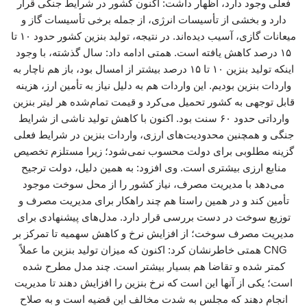
فعلی وجود دارد، اظهار داشت: اکنون کشور در شرایط جنگی قرار
دارد و بخشی از تأسیسات انرژی، از جمله برخی تأسیسات گاز و
میعانات گازی، آسیب دیده‌اند. در نتیجه، تولید بنزین کشور حدود ۱۰ تا
۱۵ درصد کاهش یافته است. همتی ادامه داد: سال گذشته، با وجود
اینکه تولید بنزین ۱۰ تا ۱۵ درصد بیشتر از امسال بود، باز هم ناچار به
واردات بنزین بودیم. این واردات هم به دلیل نیاز به تأمین ارز، هزینه
قابل توجهی به کشور تحمیل می‌کرد و قیمت تمام‌شده هر لیتر بنزین
وارداتی حدود ۶۰ سنت بود. اکنون با کاهش تولید ناشی از شرایط
جنگی و همچنین محدودیت‌های ارزی، واردات بنزین در شرایط فعلی
گزینه مطلوبی برای دولت محسوب نمی‌شود؛ زیرا مستلزم تخصیص
منابع ارزی بیشتری است. وی افزود: به همین دلیل، دولت ترجیح
می‌دهد با مدیریت مصرف، نیاز کشور را از محل سوخت موجود
تأمین کند و در همین راستا هم چند راهکار برای مدیریت مصرف و
توزیع سوخت در دست بررسی قرار دارد. مدل‌های پیشنهادی برای
مدیریت مصرف سوخت؛ از افزایش نرخ و کاهش سهمیه تا تمرکز بر
CNG همتی خاطرنشان کرد: اکنون که میزان تولید بنزین ما عملاً
کمتر شده و تقاضا هم بسیار بیشتر است. چند مدل مطرح شده
است؛ یکی از آنها این است که نرخ بنزین را افزایش دهند تا مدیریت
انجام دهند که مجلس به شدت مخالف این قضیه است و به صلاح