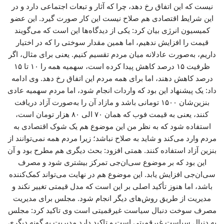
نیست که این اتفاق رخ دهد، چرا که آثار و تبعات اجتماعی دارد و در
این شرایط اقتصادی هم صلاح نیست این کار صورت گیرد. این عضو
کمیسیون انرژی بیان کرد: یکی از دیدگاه‌ها این است که می‌گویند
قیمت را افزایش ندهیم، اما همین مقدار سوختی را که در اختیار
داریم، به‌صورت عادلانه میان مردم تقسیم کنیم. یعنی برای مثال، اگر
ظرفیت ۱۵ درصد کاهش پیدا کرده است، سهمیه همه را ۱۰ تا ۱۵
درصد کاهش دهند، اما برای همه مردم این اتفاق رخ دهد. وی ادامه
داد: یک پیشنهاد این بود که واردات انجام شود، اما مردم سهمیه عادی
بنزین‌شان ۱۵۰۰ تومانی باشد و مازاد آن را به‌صورت آزاد دریافت
کنند، یعنی به قیمت فوب که همان ۷۰ الی ۸۰ هزار تومان است،
استفاده شود که به نظر من این موضوع هم یک شوک اقتصادی به
مردم وارد می‌کند و شاید به صلاح نباشد؛ زیرا مردم همه نمی‌توانند از
بنزین آزاد استفاده کنند. همتی افزود: بحث دیگری هم مطرح بود و آن
این بود که بر موضوع سی‌ان‌جی تمرکز بیشتری شود و مصرف
سی‌ان‌جی افزایش یابد. این موضوع هم در نهایت می‌تواند کمک‌کننده
باشد، اما هنوز تأکید اصلی بر این است که مدل قیمتی تغییر نکند و
مدیریت از طریق روش‌های دیگر انجام شود. مجلس برای مدیریت
مصرف سوخت دنبال سیاست غیرقمیتی است وی تاکید کرد: مجلس
به دنبال سیاست غیرقمیتی است و تاکید دارد مدیریت به گونه دیگری