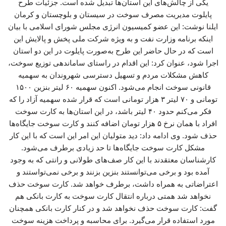
یکی از چالش‌های این استان‌ها تبدیل شده است. جزئیات طرح
پایلوت مدیریت مصرف سوخت در سیستان و بلوچستان و کرمان
ایلنا نوشت: این عضو کمیسیون انرژی مجلس شورای اسلامی با بیان
اینکه برنامه وزارت نفت و به ویژه شرکت ملی پخش و پالایش این
است که در حال حاضر این طرح به‌صورت پایلوت در این دو استان
اجرا شود، عنوان کرد: این اقدام در راستای ساماندهی توزیع سوخت،
کاهش مشکلات مردم و تسهیل دسترسی شهروندان به سهمیه
قانونی سوخت انجام می‌شود. اکنون سهمیه ۶۰ لیتر بنزین ۱۵۰۰
تومانی و ۷۰ لیتر ۳ هزار تومانی است که قرار شده سهمیه آزاد را که
فکر می‌کنم حدود ۴۰ لیتر باشد، در این استان‌ها به کارت سوخت
افراد با همان نرخ ۵ هزار تومان اضافه کنند و کارت سوخت جایگاه‌ها
حذف شود. وی ادامه داد: دید متولیان این امر این است که با این کار
مشکل کارت سوخت جایگاه‌ها تا حد زیادی برطرف می‌شود.
کارشناسان معتقدند با این کار صف‌های طولانی و رانتی که به وجود
آمده بود و برخی می‌توانستند بنزین بزنند و برخی نمی‌تواستند و
اعتراضاتی به همراه داشت، برطرف خواهد شد. کارت سوخت حذف
نخواهد شد همتی درباره انتقال کارت سوخت به کارت بانکی هم
گفت: کارت سوخت حذف نخواهد شد و در کنار کارت بانکی همچنان
مورد استفاده قرار می‌گیرد. برای محاسبه و پرداخت هزینه سوخت