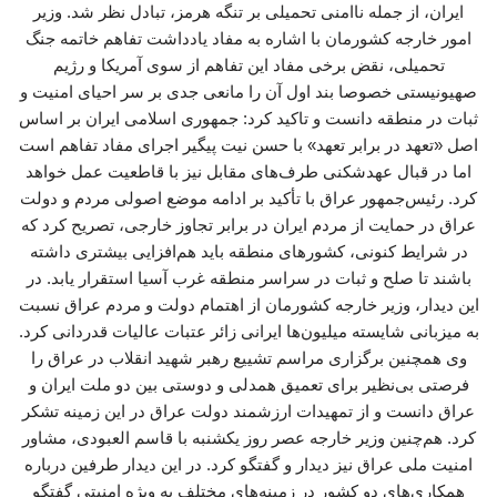
ایران، از جمله ناامنی تحمیلی بر تنگه هرمز، تبادل نظر شد. وزیر
امور خارجه کشورمان با اشاره به مفاد یادداشت تفاهم خاتمه جنگ
تحمیلی، نقض برخی مفاد این تفاهم از سوی آمریکا و رژیم
صهیونیستی خصوصا بند اول آن را مانعی جدی بر سر احیای امنیت و
ثبات در منطقه دانست و تاکید کرد: جمهوری اسلامی ایران بر اساس
اصل «تعهد در برابر تعهد» با حسن نیت پیگیر اجرای مفاد تفاهم است
اما در قبال عهدشکنی طرف‌های مقابل نیز با قاطعیت عمل خواهد
کرد. رئیس‌جمهور عراق با تأکید بر ادامه موضع اصولی مردم و دولت
عراق در حمایت از مردم ایران در برابر تجاوز خارجی، تصریح کرد که
در شرایط کنونی، کشورهای منطقه باید هم‌افزایی بیشتری داشته
باشند تا صلح و ثبات در سراسر منطقه غرب آسیا استقرار یابد. در
این دیدار، وزیر خارجه کشورمان از اهتمام دولت و مردم عراق نسبت
به میزبانی شایسته میلیون‌ها ایرانی زائر عتبات عالیات قدردانی کرد.
وی همچنین برگزاری مراسم تشییع رهبر شهید انقلاب در عراق را
فرصتی بی‌نظیر برای تعمیق همدلی و دوستی بین دو ملت ایران و
عراق دانست و از تمهیدات ارزشمند دولت عراق در این زمینه تشکر
کرد. هم‌چنین وزیر خارجه عصر روز یکشنبه با قاسم العبودی، مشاور
امنیت ملی عراق نیز دیدار و گفتگو کرد. در این دیدار طرفین درباره
همکاری‌های دو کشور در زمینه‌های مختلف به ویژه امنیتی گفتگو