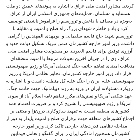
کردند. مشاور امنیت ملی عراق با اشاره به پیوندهای عمیق دو ملت
همسایه و مسلمان، حمایت‌های جمهوری اسلامی ایران از عراق
به‌ویژه در مصاف با داعش و تروریسم را فراموش‌ناشدنی توصیف
کرد و یاد و خاطره شهدای بزرگ راه صلح و امنیت و مقابله با
تروریسم شهید حاج قاسم سلیمانی و ابومهدی المهندس را گرامی
داشت. وزیر امور خارجه کشورمان ضمن تبریک تشکیل دولت جدید و
آرزوی توفیق برای قاسم العبودی در مسئولیت مشاور امنیت ملی
عراق، وی را در جریان آخرین تحولات مرتبط با امنیت منطقه‌ای
متعاقب امضای تفاهم خاتمه جنگ تحمیلی آمریکا و رژیم صهیونیستی
قرار داد. وزیر امور خارجه کشورمان، تجاوز نظامی امریکا و رژیم
صهیونیستی علیه ایران را جنگ علیه کل منطقه دانست و با اشاره به
رویکرد مسئولانه ایران در ورود به روند دیپلماتیک جهت خاتمه جنگ،
عهد شکنی آمریکا و نقض‌های مکرر تفاهم نامه اسلام آباد از سوی
آمریکا و رژیم صهیونیستی را تشریح کرد و بر ضرورت اهتمام همه
کشورهای منطقه نسبت به تمهید سازوکاری درون‌زا و مبتنی بر
اجماع کشورهای منطقه جهت برقراری صلح و امنیت پایدار به دور از
مداخله نظامی قدرت‌های خارجی تاکید کرد. وزیر امور خارجه
کشورمان همچنین آمادگی ایران را برای گفتگو و تعامل فیمابین