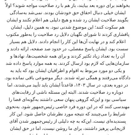
بخواهند برای دوره بعد بیایند، باز هم با رد صلاحیت مواجه شوند؟ اولاً
ایشان خیلی دنبال احقاق حق خودشان بودند. نمی‌شد به‌سادگی
بگویند صلاحیت ایشان رد شده و هیچ دلیلی هم اعلام نکنند و ایشان
هم سکوت کنند؛ این موضوع شدنی نبود. به همین دلیل، ایشان
پافشاری کردند تا شورای نگهبان دلایل رد صلاحیت را به‌طور مکتوب
اعلام کند و در نهایت آن‌ها این کار را انجام دادند. دلایل هم بسیار
سست بود. ایشان پاسخ مفصلی، در حدود صد صفحه، ارائه دادند و
آن را به تعداد زیاد تکثیر کردند و برای همه شخصیت‌ها، نهادها و
سازمان‌هایی که لازم بود ارسال کردند. به همه موارد پاسخ داده شد
و یکی دو مورد مربوط به اقوام و اطرافیان ایشان بود که باید به
دادگاه می‌رفتند و همگی تبرئه شدند. دیگر موضوعی باقی نمانده بود.
در دوره بعدی، در سال ۱۴۰۳، قاعدتاً ایشان باید تأیید می‌شدند، اما
دوباره رد صلاحیت شدند. البته این مسئله ناشی از رقابت‌های
سیاسی بود و این‌که گروهی پنهان سعی داشتند به‌گونه‌ای فضا را
مهندسی کنند که در این دوره فرد خاصی رئیس‌جمهور شود. به‌نحوی
شرایط را می‌چینند که نتیجه مورد نظرشان حاصل شود. این کار
پسندیده‌ای نیست. این‌که به چه دلیلی از رئیس‌جمهور شدن آقای
لاریجانی پرهیز داشتند، برای ما روشن نیست، اما در حق ایشان