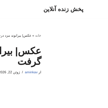
پخش زنده آنلاین
پرش
به
محتوا
خانه
»
عکس| بیرانوند مزد د
عکس| بیرا
گرفت
از
aminkav
ژوئن 22, 2026