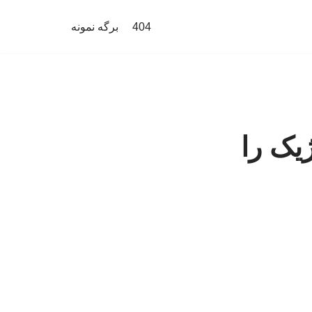
404
برگه نمونه
یک را