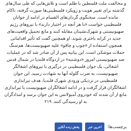
و مخالفت ملت فلسطین با ظلم است و تلاش‌هایی که طی سال‌های
گذشته برای تغییر هویت و رویکرد فلسطینی‌ها صورت گرفته، ناکام
مانده است. سخنگوی گردان‌های القسام در ادامه از جوانان
فلسطینی خواست «با هر آنچه در اختیار دارند» با نیروهای رژیم
صهیونیستی و شهرک‌نشینان مقابله کنند و مانع تحمیل واقعیت‌های
جدید در کرانه باختری شوند. او همچنین گفت که تأثیر اقداماتی
همچون استفاده از «چوب و چاقو» علیه صهیونیست‌ها، هم‌سنگ
حملات موشکی است. این بیانیه پس از آن صادر شد که در عملیات
ضد صهیونیستی امروز «دوشنبه» در اردوگاه قلندیا در شمال قدس
اشغالی، یک جوان فلسطینی در درگیری با نیروهای اشغالگر
صهیونیست، به ضرب گلوله آنها به شهادت رسید. این جوان
فلسطینی در نزدیکی ورودی شهرک قلندیا، هدف تیراندازی
اشغالگران قرار گرفت و در ادامه اشغالگران صهیونیست با تیراندازی
مانع از آن شدند که خودروی آمبولانس به این جوان برسد و امدادگران
به او رسیدگی کنند. ۲۱۹
برچسب‌ها:
اخرین خبر
پخش زنده آنلاین