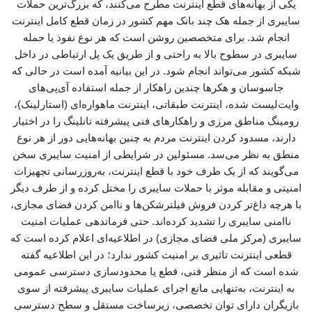
یکی از بهانه‌های قطع اینترنت مطرح می‌کنند، که بزرگ‌ترین حملات
سایبری از جمله هک چند بانک مهم کشور در زمان قطع کامل اینترنت
انجام شد. برای متخصصین روشن است که هر نوع نفوذ یا حمله‌
سایبری در سطوح بالا به راحتی و از طریق یک پل ارتباطی در داخل
شبکه کشور می‌تواند انجام شود. در این بیانیه‌ آمده است در حالی که
جاسوسان و هکرها چندین راهکار از جمله استفاده آی‌پی‌های
وایت‌لیست شده، اینترنت طبقاتی، اینترنت ماهواره‌ای (استارلینک)،
رومینگ مناطق مرزی و راهکارهای فنی پیشرفته تانلینگ را در اختیار
دارند، مسدود کردن اینترنت مردم به چنین بهانه‌هایی دور از هر نوع
منطق به نظر می‌سد. مسئولین در شرایطی از امنیت سایبری سخن
می‌گویند که از یک طرف خود با قطع اینترنت، به‌روزرسانی تجهیزات
امنیتی و مقابله موثر با حملات سایبری را مختل کرده و از طرف دیگر
با هرچه داغ‌تر کردن فروش فیلترشکن‌ها و ناامن کردن فضای مجازی،
ناامنی سایبری را تشدید کرده‌اند. حتی فرماندهی عملیات امنیت
سایبری (مرکز ملی فضای مجازی) در اطلاعیه‌ای اعلام کرده است که
قطعی اینترنت تاثیری بر امنیت کشور ندارد؛ در این اطلاعیه گفته
شده است که از منظر فنی، قطع یا محدودسازی دسترسی عمومی
به اینترنت، به‌تنهایی مانع اجرای عملیات سایبری پیشرفته از سوی
بازیگران دارای توان تخصصی، زیرساخت مستقل و سطح دسترسی