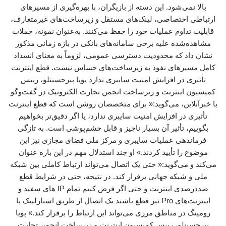
بالا نمی‌شود. این دسته از بازیگران، با بهره‌گیری از مسیرهای
ارتباطی اختصاصی، لینک‌های مستقل و زیرساخت‌های غیرمتعارف،
قابلیت تداوم عملیات خود را حفظ می‌کنند. به‌عنوان نمونه، حملات
مشاهده‌شده علیه برخی سامانه‌های بانکی در بازه زمانی مذکور
نشان داد که محدودیت دسترسی عمومی، لزوماً به معنای انسداد
کامل مسیرهای نفوذ به زیرساخت‌های حساس نیست. قطع اینترنت
تأثیری در افزایش امنیت سایبری ندارد پویا پیرحسینلو، رییس
کمیسیون اینترنت و زیرساخت انجمن تجارت الکترونیک در گفت‌وگو
با خبرآنلاین، می‌گوید:« برای متخصصان روشن است که قطع اینترنت
تأثیری در افزایش امنیت سایبری ندارد، یا اگر دقیق‌تر بخواهیم
بگوییم، تأثیر آن بسیار ناچیز و قابل چشم‌پوشی است. به تازگی
فرماندهی عملیات سایبری و مرکز ملی فضای مجازی نیز این
موضوع را تأیید کردند.» او چند استدلال مهم در این باره عنوان
می‌کند و می‌گوید:« حتی یک اتصال می‌تواند ارتباط کاملی بین شبکه
ملی و شبکه جهانی برقرار کند. در نتیجه، حتی در شرایط قطع
صددرصدی اینترنت و حتی اگر فرض کنیم تمام IP های سفید و
اینترنت‌های Pro نیز قطع باشند یک اتصال از طریق استارلینک یا
رومینگ در مناطق مرزی می‌تواند این ارتباط را برقرار کند.» پویا
پیرحسینلو، رییس کمیسیون اینترنت و زیرساخت انجمن تجارت