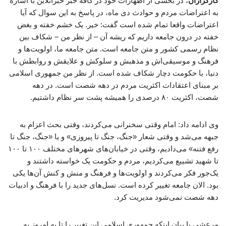
کارگزاران
، در بخشی از اظهارات خود در کافه خبر خبرآنلاین با اشاره
به اعتراضات مردم و حوادث دی ماه، در پاسخ به این سوال که آیا
اعتراضات واقعا تمام شده است گفت: خیر. یک خشم خفته و بغض
خفته در درون جامعه داریم که ریشه آن – از نظر من – شکاف بین
نظام رسمی کشور و متن جامعه است. متن جامعه ما، اولویت‌ها و
فرهنگ و موسیقی‌اش و مذهبش و سلوکش و علایقش و روابطش با
دنیا، با حکومت دچار شکاف شده است. از نظر من جمهوری اسلامی
بر مبنای اعتقادات اکثریت مردم در دهه شصت است. در دهه
شصت، اکثریت ۸۰ درصدی را همیشه پشت سر نظام داشتیم.
وی ادامه داد: امام وقتی سخنرانی می‌کردند، وقتی بحث اعزام به
جبهه می‌شد و وقتی شعار «جنگ، جنگ تا پیروزی» و یا «جنگ، جنگ تا
رفع فتنه» می‌دادیم، وقتی در خیابان‌های شهرهای مختلف ۱۰۰ تا ۱۰۰
تا شهید تشییع می‌کردیم، مردم و حکومت یک خواسته داشتند و
یک‌جور فکر می‌کردند و اولویت‌ها و فرهنگ و منش و کنش آن‌ها یکی
بود. الان جامعه تغییر کرده است. نسل‌های جدید را با فرهنگ و ادبیات
دهه شصت نمی‌شود مدیریت کرد.
مرعشی با بیان اینکه جمهوری اسلامی این تغییر را تا به امروز به