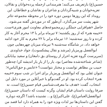
حسین(ع) بازتعریف می‌کنند؛ هنرمندانی ازجمله پرده‌خوانان و نقالان،
تعزیه‌خوانان و شبیه‌گردانان و شاعران و نقاشان و خطاطان. این
رویداد که این روزها دومین دوره خود را در محوطه مجموعه تئاتر
شهر پشت سر می‌گذارد، آن‌طور که در موردش گفته می‌شود،
حاصل «هم‌افزایی جملگیِ زیرمجموعه‌های معاونت امور هنری»ست.
«خیمه هنر» که از روز یکشنبه؛ ۷ تیرماه برابر با ۱۳ محرم آغاز به کار
کرده و تا روز سه‌شنبه؛ ۱۶ تیرماه برابر با ۲۲ محرم به کار خود ادامه
خواهد داد، در شامگاه سه‌شنبه ۹ تیرماه میزبان چهره‌هایی چون
ابوالفضل ورمزیار (مرشد و نقال پیشکسوت)، جواد خداوندی
(سرپرست گروه تعزیه احرار از روستای بق دامغان) و سعید بیابانکی
(شاعر شناخته‌شده معاصر) بود. یار را از یارِ یار اندیشه کن/ چه‌طور
حبیب بن مظاهر توانست و مختار نتوانست؟ «عابس و حق‌الناس»؛
عنوان نَقلی بود که ابوالفضل ورمزیار برای اجرا در شب سوم «خیمه
هنر» انتخاب کرده بود. او در گفت‌وگو با خبرآنلاین در مورد دلیل این
انتخاب، گفت: «هدف ما معرفت‌شناسی قیام حسین(ع) است، نه
صرفا روایت داستان قیام ایشان. وگرنه کیست که داستان حسین(ع)،
ابوالفضل‌العباس(ع)، علی‌اکبر(ع) و… نشنیده باشد؟ اگرچه دوباره
گفتن این داستان‌ها نیز لذات ویژه خود را به همراه دارد اما قصد من