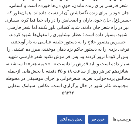
شعر فارسی برای زنده ماندن، خونِ دل‌ها خورده است و کسانی،
جان خود را برای زنده نگه‌داشتن آن از دست داده‌اند. همان‌طور که
حسین(ع)، جان خود، یاران و اصحابش را در راه خدا فدا کرد، بسیاری
نیز در راه شعر جان دادند. شاید کسانی باور نکنند اما شعر فارسی
شهید، بسیار داده است؛ عطار نیشابوری را مغول‌ها شهید کردند،
حسین‌بن‌منصور حلاج را به دستور خلیفه عباسی به دار آویختند،
فرخی یزدی را به دستور حاکم یزد دهان دوختند، میرزاده عشقی را
پس از کودتا ترور کردند و.. پس فراموش نکنید شعر فارسی شهید
بسیار داده است و باید قدرش را دانست.» «خیمه هنر» تا سه‌شنبه،
شانزدهم تیر هر روز از ساعت ۱۸ و ۴۵ دقیقه با بخش‌هایی ازجمله
مجالس پرده‌خوانی، تعزیه، شعرخوانی و اجرای موسیقی در محوطه
مجموعه تئاتر شهر در حال برگزاری است. عکاس: سیامک سقایی
۵۹۲۴۲
برچسب‌ها:
اخرین خبر
پخش زنده آنلاین