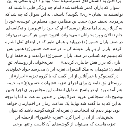
پرداختن به داستان‌های کمترشنیده شده بود و دادن پاسخی به این
سوال که یاران کمتر شناخته‌شده امام چه ویژگی‌هایی داشتند که
توانستند به ایشان «آری» بگویند؟ پاسخی به این سوال که چه شد که
پیرمردی نحیف چون حبیب بن مظاهر، چون مسلم بن عوسجه خود را
به کربلا رساند اما مختار نرسید؟» او که خود را «پیرمرد و ته‌کاسه‌ای
جامِ نقالان و پرده‌خوانان» می‌خواند، افزود: «پس هر کسی نمی‌تواند
در صف یاران حسین(ع) دربیاید و همان ‌طور که در ابتدای نَقل اشاره
کردم: یار را از یارِ یار اندیشه کن… در شناخت حسین(ع) همین بس
که ببینیم چه کسانی در صف یاران حسین(ع) درآمدند و نه فقط او را
یاری که در راهش جانبازی کردند.» تعزیه‌خوانی از روستای بَقِ
دامغان: نَسَبِمان به ملک‌الشعرای تعزیه ایران می‌رسد جواد خداوندی
در گفت‌وگو با خبرآنلاین از این گفت که با گروه تعزیه «احرار» از
روستای بَقِ دامغان برای اجرای تعزیه «شهادت حسین(ع)» به خیمه
هنر آمده بود. او در پاسخ به دلیل انتخاب این مجلس برای اجرا چنین
توضیح داد: «مجالس تعزیه اصولا بیش از چندین ساعت‌اند اما با توجه
به این که به ما گفته شد نهایتا یک ساعت زمان در اختیارمان خواهد
بود، بهتر دیدم که انتخاب‌مان تعزیه‌ای گوشه‌گوشه باشد که بتوان
بخش‌هایی از آن را اجرا کرد. «تعزیه عاشورا»، ازجمله این
تعزیه‌هاست که می‌توان از گوشه‌های آن کاست و تنها برخی