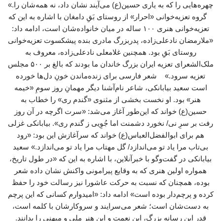
چهره‌هایی را که به یاری حسین(ع) می‌آیند نشان داد، نه همه‌شان را.»
گروه تعزیه‌خوانی «احرار» از روستای بَقِ دامغان با اشاره به این که
تعزیه‌خوانی هنری ۱۰۰ ساله در میان خانواده‌شان است، ادامه داد:
«ملارمضان نادعلی‌زاده، پدربزرگ مادری بنده پیشکسوت تعزیه‌خوانی
روستای بَقِ بود. همچنین غلامعلی نادعلی‌زاده، معروف به
ملک‌الشعرای تعزیه ایران بزرگ خاندان ما بودند که بالغ بر ۵۰۰ مجلس
تعزیه سرود.» شعر فارسی برای زنده‌ماندن خونِ دل‌ها خورده
است سعید بیابانکی، شاعر نام‌آشنا دیگر مهمانِ روز سومِ «خیمه
هنر» بود. او نخست بخشی از مثنوی «گندم ری» را خطاب به
حسین(ع) خواند که این‌طور آغاز می‌شد: «سرت اگرچه در آن روز
رفت بر سرِ نی/ نخورد دشمنت اما جُوِیی ز گندم ری». بیابانکی غزلی
هم برای ابوالفضل‌العباس(ع) خواند که سرآغازش این بود: «رود
بی‌تاب مرا یاد تو می‌اندازد/ گل مهتاب مرا یاد تو می‌اندازد.» سعید
بیابانکی در گفت‌وگو با خبرآنلاین، با اشاره به این که «در طول تاریخ،
همواره اولین هنری که به وقایع پیرامونی واکنش نشان داده شعر
بوده، همچنان که نسبت به حرکت عاشورا نیز رسالت خود را حفظ
کرده و پرچم‌دار بوده است» ادامه داد: «امیدوارم کسانی که این پرچم
به دست‌شان است؛ شعر می‌سرایند و سروکارشان با کلمه است،
قدر این رسانه بزرگ، این نعمت و این هنر ملی و میهنی را بدانند.