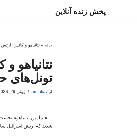
پخش زنده آنلاین
پرش
به
محتوا
خانه
»
نتانیاهو و کاتس: ارتش 
نتانیاهو و
تونل‌های ح
از
aminkav
ژوئن 29, 2026
«بنیامین نتانیاهو» نخس
شدند که ارتش اسرائیل ساع