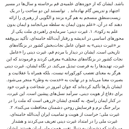
باشد. ایشان که از حوزه‌های علمیه‌ی قم برخاسته و سال‌ها در مسیر
اجتهاد و تدریس گام نهاده‌اند， توانستند این دو ساحت را در یک
زیست‌منطقِ منسجم به هم گره بزنند و الگویی از رهبری را ارائه
دهند که در آن، «علم بدون ایمان به سلطه می‌انجامد و ایمان بدون
علم به رکود». ۱. غیرت دینی؛ سرمایه‌ی راهبردی ملت یکی از
محورهای اساسی در اندیشه و رفتار آیت‌الله خامنه‌ای، تأکید بی‌وقفه
بر «غیرت دینی» به عنوان عامل نجات‌بخش کشور در بزنگاه‌های
تاریخی است. ایشان در دیدار با مردم قم، غیرت دینی را «عامل
نجات کشور در بزنگاه‌های مختلف» معرفی کردند و فرمودند که این
غیرت، تهدیدها را به فرصت تبدیل می‌کند. در نگاه ایشان، غیرت دینی
هرگز به معنای تعصب کورکورانه نیست، بلکه همراه با عقلانیت و
بصیرت معنا می‌یابد و در نهایت به «خدمت به وطن» منجر می‌شود.
ایشان بارها تأکید کرده‌اند که جوان امروز در شجاعت و غیرت خود
برای دفاع از هویت دینی، سرآمد نسل‌های پیشین است. این غیرت،
در کنار ایمان راسخ، به گفته‌ی ایشان «زرهی است که ملت را در
برابر جنگ نرم و فرسایش روحیِ دشمنان محافظت می‌کند». ۲.
غیرت ملی؛ حراست از هویت و تمامیت ایران آیت‌الله خامنه‌ای،
غیرت ملی را در امتداد غیرت دینی تعریف می‌کردند و هشدار
می‌دادند که دشمنان به دنبال تغییر هویت ملی ایران هستند. ایشان