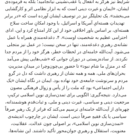
شرایط نیز هرگز به انفعال یا عقب‌نشینی نیانجامید؛ بلکه به فرموده‌ی
ایشان، «ایمان و غیرت دینی است که به ابزار نظامی اثر و کارگشایی
می‌بخشد». یک تحلیلگر نیز در توصیف ایشان آورده است که «در برابر
تهدیداتِ هسته‌ایِ آمریکا و اسرائیل، با وجود امکانِ ساخت سلاح
هسته‌ای، بر اساس باور اخلاقی خود از این کار امتناع کرد و این، ادای
احترامی عظیم به شخصیت اوست». ۴. دغدغه‌مندیِ همراه با عمل
نشانه‌ی رهبریِ دغدغه‌مند، تنها در سخن نیست؛ در عمل نیز متجلی
می‌شود. آیت‌الله خامنه‌ای در لحظات خطر، هرگز خود را از مردم جدا
نکردند. از ساده‌زیستی در دوران جوانی که «شب‌هایی پیش می‌آمد
که در منزلِ ما شام نبود» تا حضورِ بی‌چون‌وچرا در میدانِ مدیریتِ
بحران‌های ملی، همه و همه نشان از رهبری داشت که دل در گروِ
مردم و سرنوشت جامعه‌ی خود نهاده بود. ایمان در نگاه ایشان «یک
دارایی اجتماعی» بود که ملت را از یأس و زوال فرهنگی مصون
می‌دارد. نتیجه‌گیری: الگویی برای تمدن‌سازی نوین اسلامی ترکیبِ
مرجعیت دینی و سیاسی، غیرت دینی و ملی، و ثبات‌قدمِ هوشمندانه،
چهره‌ای از آیت‌الله خامنه‌ای ترسیم می‌کند که فراتر از یک رهبرِ صرفاً
سیاسی یا یک فقیهِ صرفاً دینی است. ایشان در چارچوب اندیشه‌ی
«تمدن‌سازی نوین اسلامی»، بر اصولی چون عدالت، عقلانیت،
معنویت، استقلال و رهبریِ جوان‌محور تأکید داشتند. این نشانه‌ها،