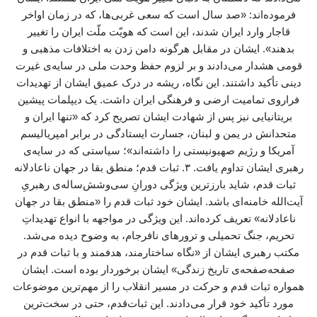
فرموده‌اند: «صد سال است که سعی غربی‌ها، که در زمان اواخر
قاجار وارد ایران شدند، این است که هویّت ملّت ایران را تغییر
بدهند». ایشان در مقابل هرگونه دامن زدن به اختلافات مذهبی و
قومی هشدار می‌دادند و بر لزوم حفظ وحدت ملی در سایه‌ی غیرت
دینی تأکید داشتند. این نگاه، ریشه در درک عمیق ایشان از تهدیدات
فراروی تمامیت ارضی و فرهنگی ایران داشت. یک دیپلمات پیشین
بریتانیایی نیز پس از شهادت ایشان تصریح کرد که «تنها ایران و
متحدانش در یمن و لبنان، جسارت ایستادگی در برابر امپریالیسم
آمریکا و رژیم صهیونیستی را داشته‌اند»؛ سیاستی که در سایه‌ی
رهبری ایشان تداوم یافت. ۳. ثبات قدم؛ منطق بقا در جهان ناعادلانه
ثبات قدم، شاید بارزترین ویژگی دورانِ سی‌وشش‌ساله‌ی رهبریِ
آیت‌الله خامنه‌ای باشد. ایشان خود ثبات قدم را «منطق بقا در جهان
ناعادلانه» تعریف کرده‌اند. این ویژگی در مواجهه با انواع تهدیداتِ
تحریم، جنگ تحمیلی و ترورهای نافرجام، به وضوح دیده می‌شد.
مکتب رهبری ایشان از «نگاه ساختارمند، هدفمند و با ثبات قدم در
صفحه‌صفحه‌ی تاریخ زندگی» ایشان برخوردار بوده است. ایشان
همواره ثبات قدم و حرکت در مسیر انقلاب را از مهم‌ترین موضوعات
مورد تأکید خود قرار می‌دادند. این ثبات‌قدم، حتی در سخت‌ترین