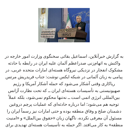
به گزارش خبرآنلاین، اسماعیل بقائی سخنگوی وزارت امور خارجه در
واکنش به اتهام‌زنی صدراعظم آلمان علیه ایران در رابطه با حادثه
مشکوک انفجار در نزدیکی نیروگاه‌ هسته‌ای امارات متحده عربی، در
پیامی به زبان آلمانی در شبکه ایکس نوشت: جناب فریدریش مرتس
ریاکاری وقتی آشکار می‌شود که حمله آشکار آمریکا و رژیم
صهیونیستی به تأسیسات هسته‌ای ایران ــ که تحت نظارت آژانس
بین‌المللی انرژی اتمی است ــ نه‌تنها محکوم نمی‌شود، بلکه عملاً
توجیه هم می‌شود؛ اما درباره حادثه‌ای که عملیات پرچم دروغین
دشمنان صلح و وفاق منطقه بوده و حتی امارات نیز رسماً ایران را
مسئول آن معرفی نکرده، ناگهان زبان «حقوق بین‌الملل» و «امنیت
منطقه» به کار می‌افتد. اگر حمله به تأسیسات هسته‌ای تهدیدی برای