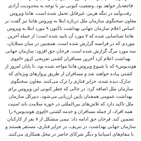
فاجعه‌بار خواهد بود. وضعیت کنونی نیز با توجه به محدودیت آزادی
رفت‌وآمد در تنگه هرمز، غیرقابل تحمل شده است. هانتا ویروس
معاون سخنگوی سازمان ملل درباره ابتلا به ویروس هانتا نیز گفت: بر
اساس اعلام سازمان جهانی بهداشت تاکنون ۹ مورد ابتلا به ویروس
هانتا شناسایی شده که ۷ مورد آن تایید شده است؛ از جمله آخرین
موردی که در فرانسه گزارش شده است. همچنین در میان مبتلایان،
سه مورد مرگ گزارش شده است. فرحان حق افزود: سازمان جهانی
بهداشت اعلام کرد آخرین مسافران کشتی تفریحی کروز «ام‌وی
هوندیوس» که با شیوع ویروس هانتا مواجه شده بود، تا پایان امروز از
کشتی پیاده خواهند شد و مسافران از طریق پروازهای ویژه‌ای که
تدارک دیده شده، جزایر قناری را ترک می‌کنند. معاون سخنگوی
سازمان ملل اضافه کرد: در حالی که خطر کنونی این ویروس برای
بهداشت عمومی همچنان پایین ارزیابی می‌شود، دبیرکل سازمان
ملل تاکید دارد که تلاش‌های بین‌المللی در حوزه سلامت باید امنیت
همه افراد، از جمله مسافران و خدمه کشتی «اِم‌وی هوندیوس» را
تضمین کند. فرحان حق ادامه داد: تیمی متشکل از ۸ نفر از کارکنان
سازمان جهانی بهداشت، در تنریف، در جزایر قناری، مستقر هستند و
با مقام‌های اسپانیا و دیگر شرکای حاضر در محل همکاری می‌کنند.