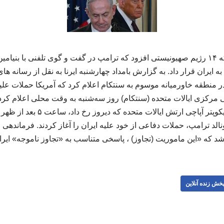
به گزارش خبرآنلاین، شبکه ۱۴ رژیم صهیونیستی افزود که ترامپ در گفت و گوی تلفنی با ب
به ایران قرار داد. به گزارش بامداد چهارشنبه ایرنا به نقل از رسانه ه
منطقه خاورمیانه موسوم به سنتکام اعلام کرد که آمریکا حملات علیه 
ی مرکزی ایالات متحده (سنتکام) روز سه‌شنبه به وقت محلی اعلام کرد 
پاسخ به سرنگونی یک هلیکوپتر آپاچی ار
نالد ترامپ، حملات دفاعی از خود علیه ایران را آغاز کردند. فرماندهی
که «این ماموریت (تجاوز) ، پاسخی متناسب به «تجاوز ناموجه» ایران است
خش زنده آنلاین