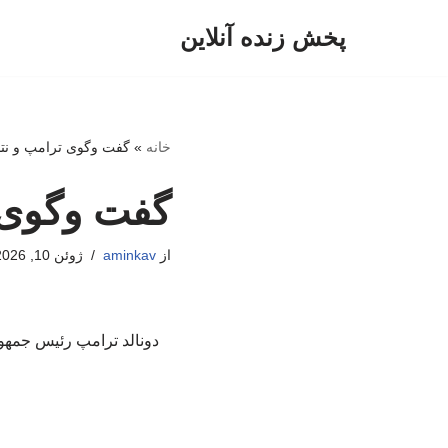
پخش زنده آنلاین
پرش
به
محتوا
خانه
»
گفت وگوی ترامپ و نتانی
گفت وگوی ت
از
aminkav
ژوئن 10, 2026
دونالد ترامپ رئیس جمهور 