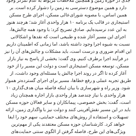
جدی در حوزه زمین و همچنین ملاحظات مربوط به عدم تمرکز وجود
دارد و همین موضوع دسترسی به زمین را دشوار کرده است. بر
همین اساس، با مصوبه شورای‌عالی مسکن، اجرای طرح مسکن
استیجاری در قالب یک برنامه ۱۰ هزار واحدی آغاز شد؛ هرچند هنوز
به این عدد نرسیده‌ایم. صادق تصریح کرد: با وجود همه چالش‌ها،
اجرای این مسیر آغاز شده و طبیعی است که نقدها و اشکالاتی
نسبت به شیوه اجرا وجود داشته باشد، اما زمانی که اطمینان داریم
این اقدام ضروری و درست است، باید مشکلات و چالش‌های آن را نیز
در فرآیند اجرا برطرف کنیم. وی گفت: بخشی از پاسخ به نیاز بازار
مسکن، توسعه مسکن استیجاری است و دولت این مسیر را از خود
آغاز کرده تا اگر در روند اجرا چالش یا مسئله‌ای وجود داشت، از
طریق تجربه عملی و رفع خطاها، مسیر برای اجرای گسترده‌تر هموار
شود. وزیر راه و شهرسازی با بیان اینکه فاصله میان هدف‌گذاری ۱۰
هزار واحدی با نیاز چندصد هزار واحدی بازار اجاره همچنان زیاد
است، گفت: بخش خصوصی، پیمانکاران و سایر فعالان حوزه مسکن
باید در این مسیر نقش‌آفرینی کنند و دولت نیز با واگذاری زمین، ارائه
تسهیلات و استفاده از روش‌های مختلف حمایتی، سهم خود را ایفا
خواهد کرد. کارشناسان حوزه مسکن معتقدند یکی از مهم‌ترین
ویژگی‌های این طرح، فاصله گرفتن از الگوی سنتی حمایت‌های