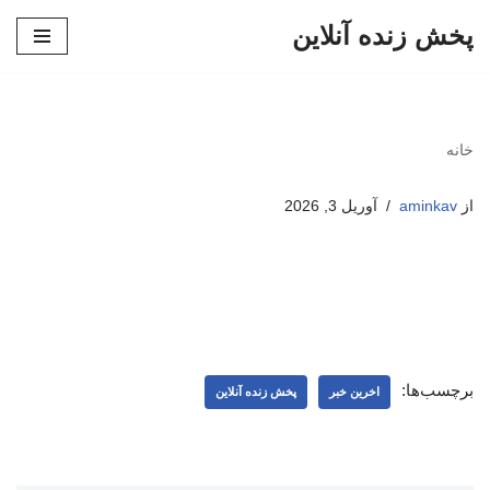
پخش زنده آنلاین
پرش
به
محتوا
خانه
از
aminkav
آوریل 3, 2026
برچسب‌ها:
اخرین خبر
پخش زنده آنلاین