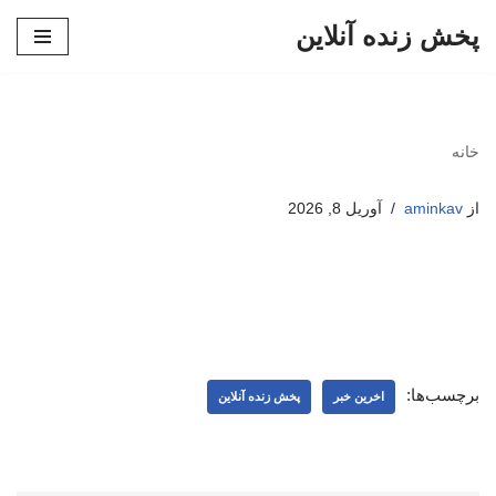
پخش زنده آنلاین
پرش
به
محتوا
خانه
از
aminkav
آوریل 8, 2026
برچسب‌ها:
اخرین خبر
پخش زنده آنلاین